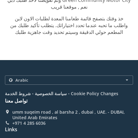
وتم تفويضنا لأخذ طلبك دبي Green Community Motor City
نعم , موقعنا قريب
خذ وقتك بتصفح قائمة طعامنا المعدة لطلبات الاون لاين
واطلب ما تحبه عندما تحدد اختياراتك. يتطلب تأكيد طلبك من
المطعم حولي الدقيقة وسيتم تحديد وقت جاهزية طلبك
.
.
Cookie Policy Changes
سياسة الخصوصية
شروط الخدمة
تواصل معنا
umm suqeim road , al barsha 2 , dubai , UAE. - DUBAI,
United Arab Emirates
+971 4 285 6036
Links