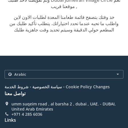
وتم تفويضنا لأخذ طلبك Dubai Jumeirah Village Circle نعم
, موقعنا قريب
خذ وقتك بتصفح قائمة طعامنا المعدة لطلبات الاون لاين
واطلب ما تحبه عندما تحدد اختياراتك. يتطلب تأكيد طلبك من
المطعم حولي الدقيقة وسيتم تحديد وقت جاهزية طلبك
.
.
Cookie Policy Changes
سياسة الخصوصية
شروط الخدمة
تواصل معنا
umm suqeim road , al barsha 2 , dubai , UAE. - DUBAI,
United Arab Emirates
+971 4 285 6036
Links